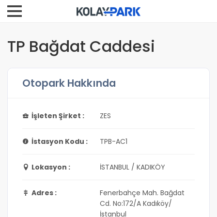
TP Bağdat Caddesi
Otopark Hakkında
İşleten Şirket :
ZES
İstasyon Kodu :
TPB-AC1
Lokasyon :
İSTANBUL / KADIKÖY
Adres :
Fenerbahçe Mah. Bağdat
Cd. No:172/A Kadıköy/
İstanbul