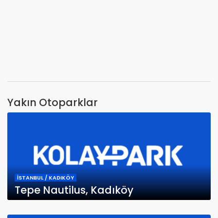
Yakın Otoparklar
İSTANBUL / KADIKÖY
Tepe Nautilus, Kadıköy