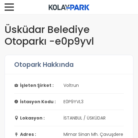
Üsküdar Belediye
Otoparkı -e0p9yvl
Otopark Hakkında
İşleten Şirket :
Voltrun
İstasyon Kodu :
E0P9YVL3
Lokasyon :
İSTANBUL / ÜSKÜDAR
Adres :
Mimar Sinan Mh. Çavuşdere