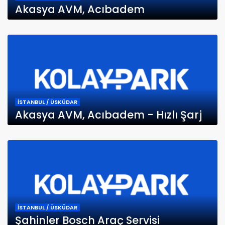
Akasya AVM, Acıbadem
İSTANBUL / ÜSKÜDAR
Akasya AVM, Acıbadem - Hızlı Şarj
İSTANBUL / ÜSKÜDAR
Şahinler Bosch Araç Servisi