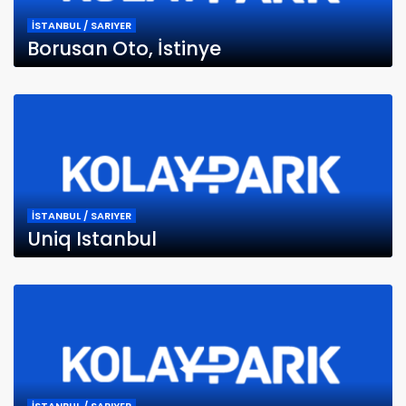
İSTANBUL / SARIYER
Borusan Oto, İstinye
İSTANBUL / SARIYER
Uniq Istanbul